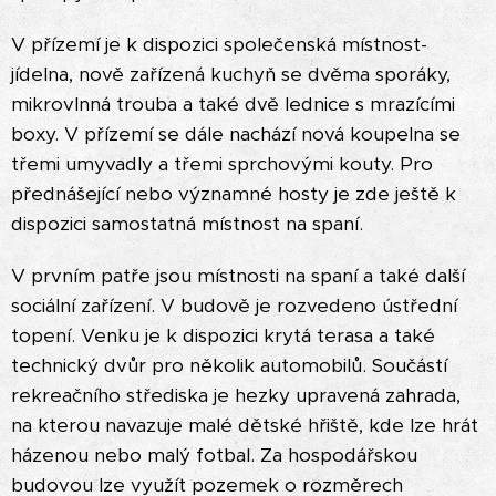
V přízemí je k dispozici společenská místnost-
jídelna, nově zařízená kuchyň se dvěma sporáky,
mikrovlnná trouba a také dvě lednice s mrazícími
boxy. V přízemí se dále nachází nová koupelna se
třemi umyvadly a třemi sprchovými kouty. Pro
přednášející nebo významné hosty je zde ještě k
dispozici samostatná místnost na spaní.
V prvním patře jsou místnosti na spaní a také další
sociální zařízení. V budově je rozvedeno ústřední
topení. Venku je k dispozici krytá terasa a také
technický dvůr pro několik automobilů. Součástí
rekreačního střediska je hezky upravená zahrada,
na kterou navazuje malé dětské hřiště, kde lze hrát
házenou nebo malý fotbal. Za hospodářskou
budovou lze využít pozemek o rozměrech