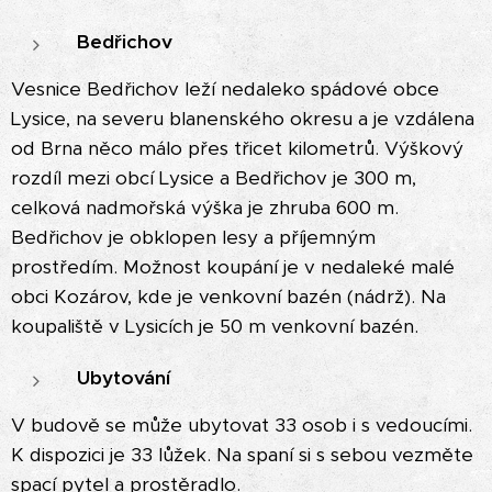
Bedřichov
Vesnice Bedřichov leží nedaleko spádové obce
Lysice, na severu blanenského okresu a je vzdálena
od Brna něco málo přes třicet kilometrů. Výškový
rozdíl mezi obcí Lysice a Bedřichov je 300 m,
celková nadmořská výška je zhruba 600 m.
Bedřichov je obklopen lesy a příjemným
prostředím. Možnost koupání je v nedaleké malé
obci Kozárov, kde je venkovní bazén (nádrž). Na
koupaliště v Lysicích je 50 m venkovní bazén.
Ubytování
V budově se může ubytovat 33 osob i s vedoucími.
K dispozici je 33 lůžek. Na spaní si s sebou vezměte
spací pytel a prostěradlo.