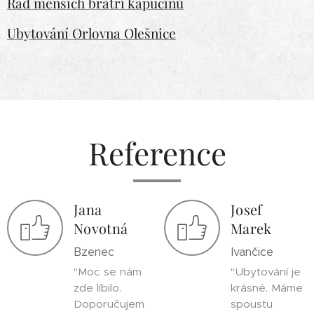
Řád menších bratří kapucínů
Ubytování Orlovna Olešnice
Reference
Jana
Josef
Novotná
Marek
Bzenec
Ivančice
"Moc se nám
"Ubytování je
zde líbilo.
krásné. Máme
Doporučujem
spoustu