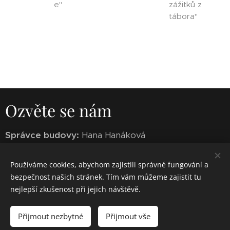
e"
zážitků z
tábora"
Ozvěte se nám
Správce budovy:
Hana Hanáková
Zavolejte nám:
+420 731 717 678
Používáme cookies, abychom zajistili správné fungování a
bezpečnost našich stránek. Tím vám můžeme zajistit tu
E-mail:
hanacka.h@seznam.cz
nejlepší zkušenost při jejich návštěvě.
Přijmout nezbytné
Přijmout vše
Vytvořeno službou
Webnode
Cookies